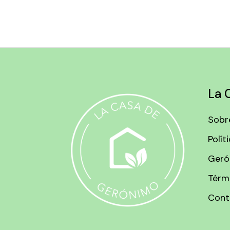
La 
Sobr
Polít
Geró
Térm
Cont