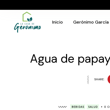
Skip
to
Quién Soy
the
content
Gerónimo en tu
evento
Inicio
Gerónimo García
Quién Soy
Gerónimo en tu
Agua de papay
evento
SHARE:
BEBIDAS
SALUD
0 C