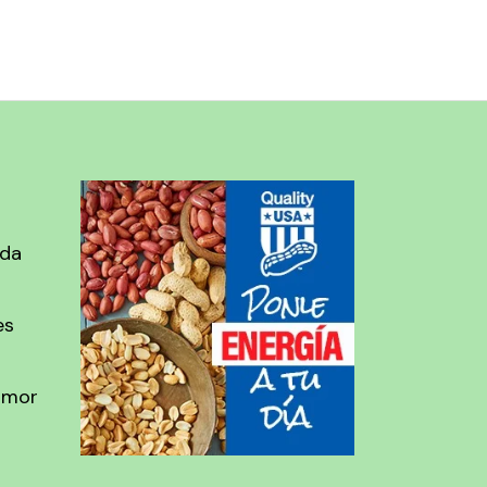
ada
es
amor