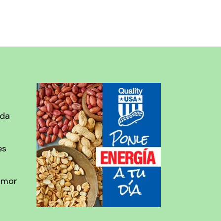
ada
es
amor