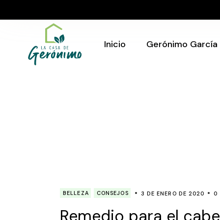
Skip
to
Quién Soy
the
content
Gerónimo en tu
evento
Inicio
Gerónimo García
Quién Soy
Gerónimo en tu
evento
BELLEZA
CONSEJOS
3 DE ENERO DE 2020
0
Remedio para el cabell