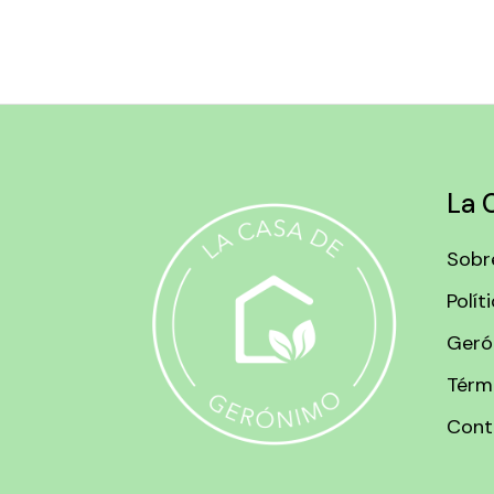
de
entradas
La 
Sobr
Polít
Geró
Térm
Cont