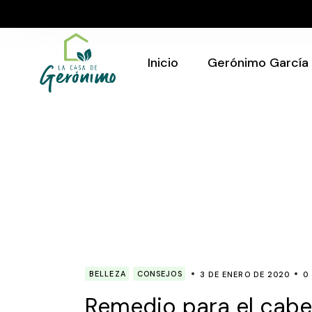
Skip
to
Quién Soy
the
content
Gerónimo en tu
evento
Inicio
Gerónimo García
Quién Soy
Gerónimo en tu
evento
BELLEZA
CONSEJOS
3 DE ENERO DE 2020
0
Remedio para el cabell