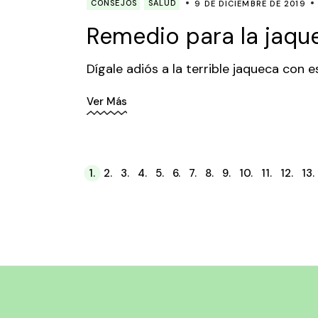
CONSEJOS
SALUD
9 DE DICIEMBRE DE 2019
Remedio para la jaqu
Dígale adiós a la terrible jaqueca con 
Ver Más
Paginación
1.
2.
3.
4.
5.
6.
7.
8.
9.
10.
11.
12.
13.
de
entradas