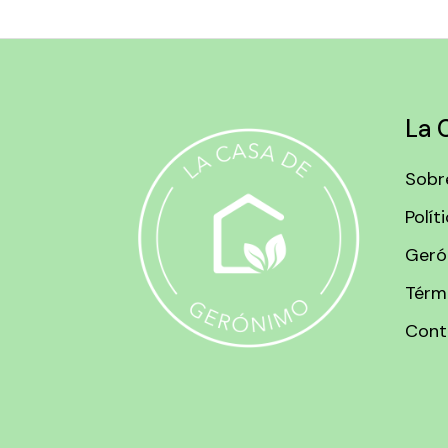
entradas
La 
Sobr
Polít
Geró
Térm
Cont