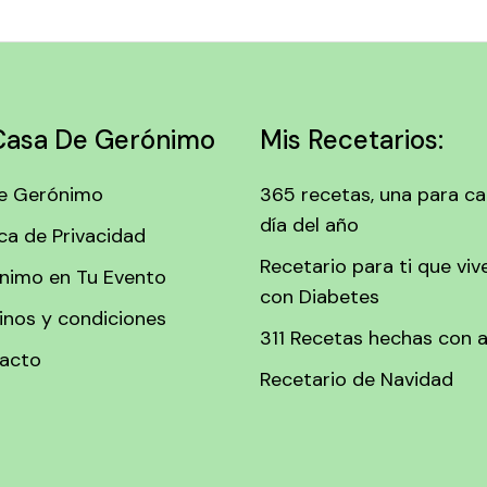
Casa De Gerónimo
Mis Recetarios:
e Gerónimo
365 recetas, una para c
día del año
ica de Privacidad
Recetario para ti que viv
nimo en Tu Evento
con Diabetes
inos y condiciones
311 Recetas hechas con 
acto
Recetario de Navidad