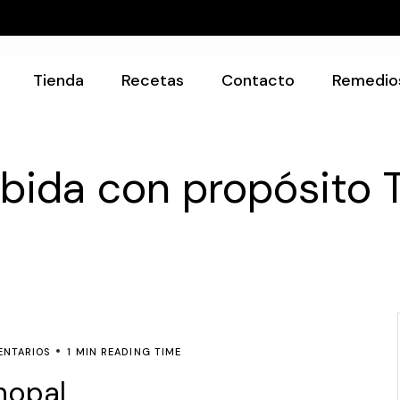
Recetarios
Utensilios
Tienda
Recetas
Contacto
Remedio
Recetarios
bida con propósito 
Utensilios
ENTARIOS
1 MIN READING TIME
nopal