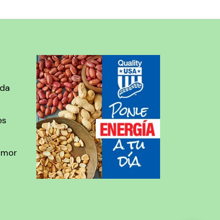
ada
es
amor