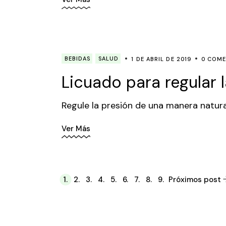
BEBIDAS
SALUD
1 DE ABRIL DE 2019
0 COME
Licuado para regular l
Regule la presión de una manera natura
Ver Más
Paginación
1.
2.
3.
4.
5.
6.
7.
8.
9.
Próximos post
de