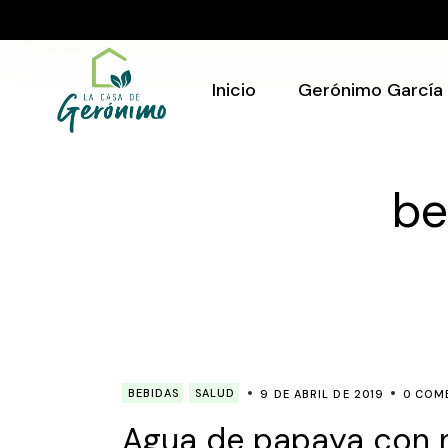
Skip
to
Quién Soy
the
content
Gerónimo en tu
evento
Inicio
Gerónimo García
Quién Soy
be
Gerónimo en tu
evento
BEBIDAS
SALUD
9 DE ABRIL DE 2019
0 COM
Agua de papaya con 