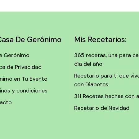
Casa De Gerónimo
Mis Recetarios:
e Gerónimo
365 recetas, una para c
día del año
ica de Privacidad
Recetario para ti que viv
nimo en Tu Evento
con Diabetes
inos y condiciones
311 Recetas hechas con 
acto
Recetario de Navidad