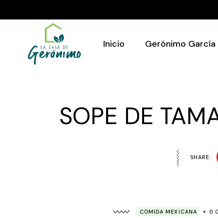
Skip
to
Quién Soy
the
content
Gerónimo en tu
evento
Inicio
Gerónimo García
Quién Soy
Gerónimo en tu
SOPE DE TAM
evento
SHARE:
COMIDA MEXICANA
0 