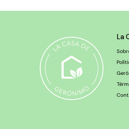
La 
Sobr
Polít
Geró
Térm
Cont