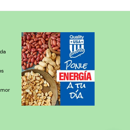
ada
es
amor