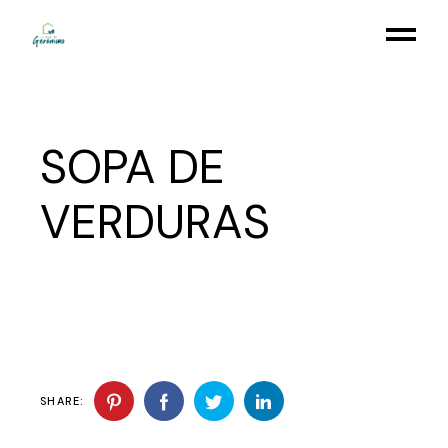
Skip
to
the
content
SOPA DE
VERDURAS
SHARE: