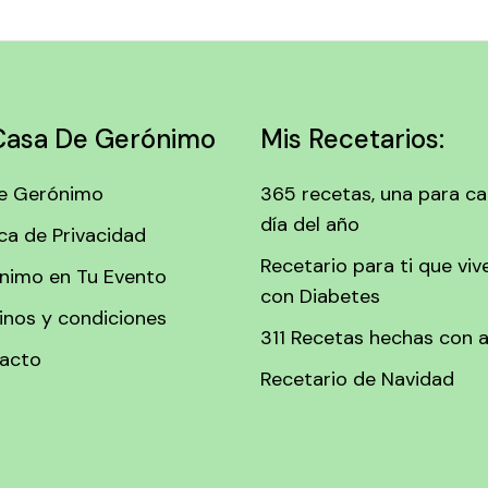
Casa De Gerónimo
Mis Recetarios:
e Gerónimo
365 recetas, una para c
día del año
ica de Privacidad
Recetario para ti que viv
nimo en Tu Evento
con Diabetes
inos y condiciones
311 Recetas hechas con 
acto
Recetario de Navidad