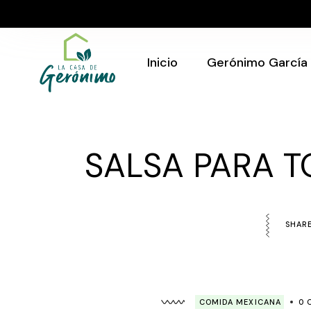
Skip
to
Quién Soy
the
content
Gerónimo en tu
evento
Inicio
Gerónimo García
Quién Soy
Gerónimo en tu
SALSA PARA 
evento
SHARE
COMIDA MEXICANA
0 