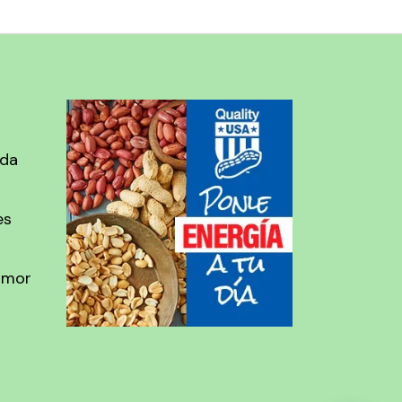
ada
es
amor