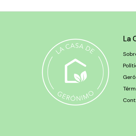
La 
Sobr
Polít
Geró
Térm
Cont