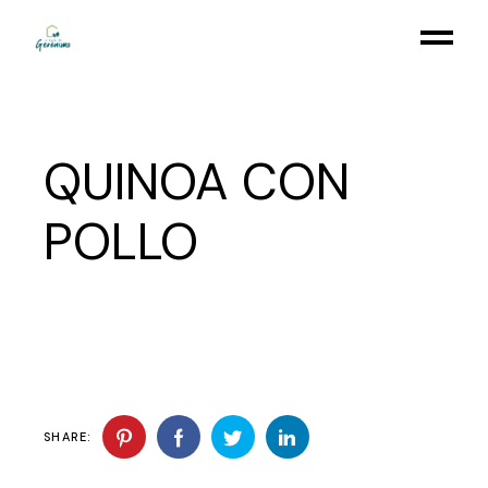
Skip
to
the
content
QUINOA CON
POLLO
SHARE: