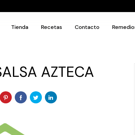
Recetarios
Utensilios
Tienda
Recetas
Contacto
Remedio
Recetarios
Utensilios
SALSA AZTECA