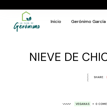
Skip
to
Quién Soy
the
content
Gerónimo en tu
evento
Inicio
Gerónimo García
Quién Soy
Gerónimo en tu
NIEVE DE CH
evento
SHARE:
VEGANAS
0 COME