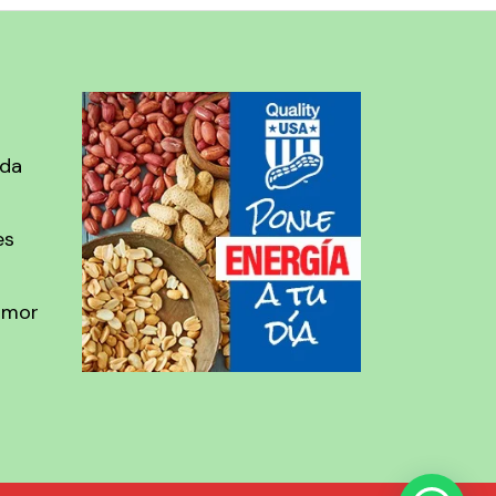
ada
es
amor