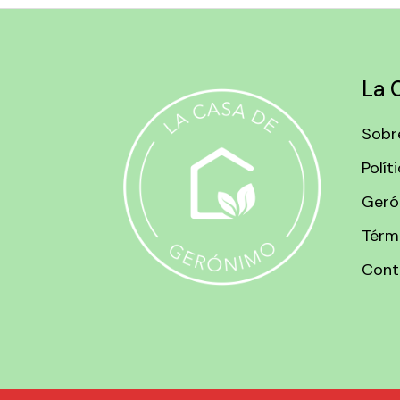
La 
Sobr
Polít
Geró
Térm
Cont