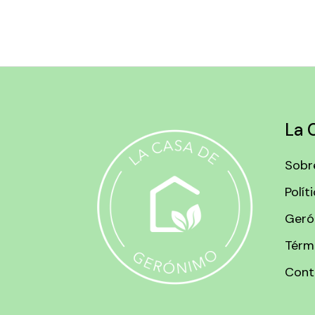
La 
Sobr
Polít
Geró
Térm
Cont