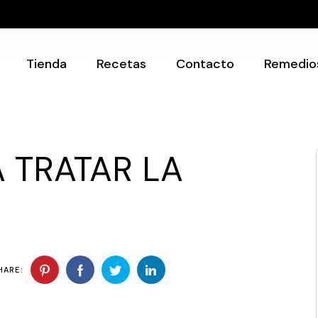
Recetarios
Utensilios
Tienda
Recetas
Contacto
Remedio
Recetarios
Utensilios
 TRATAR LA
HARE: