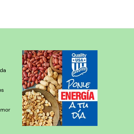
ada
es
amor