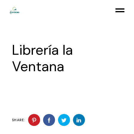
Skip
to
the
content
Librería la
Ventana
SHARE: