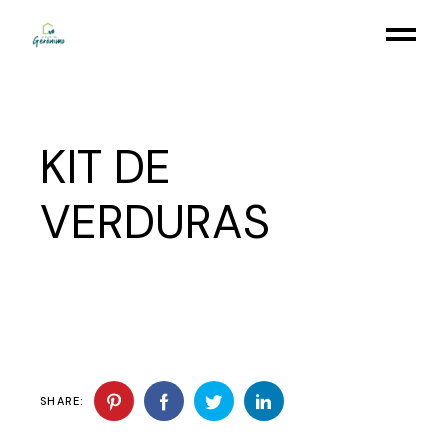
Skip
to
the
content
KIT DE
VERDURAS
SHARE: