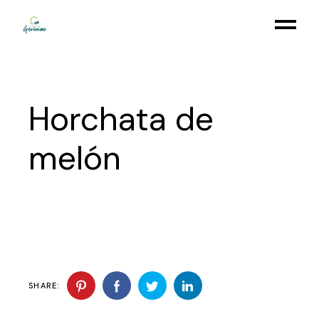
Skip
to
the
content
Horchata de
melón
SHARE: