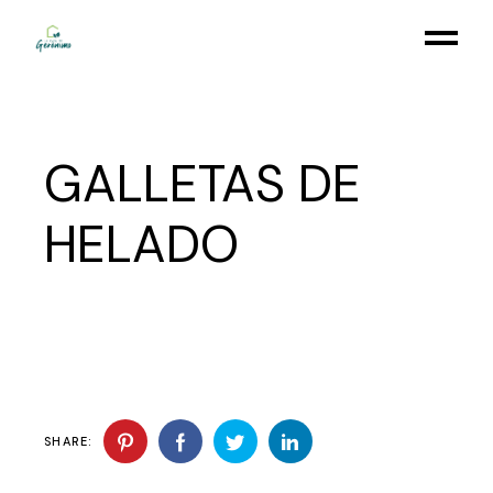
Skip
to
the
content
GALLETAS DE
HELADO
SHARE: