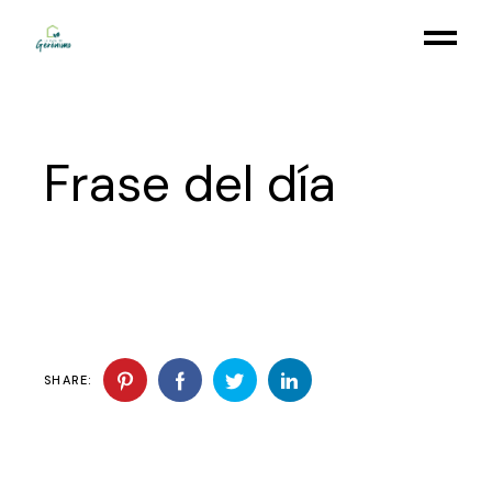
Skip
to
the
content
Frase del día
SHARE: