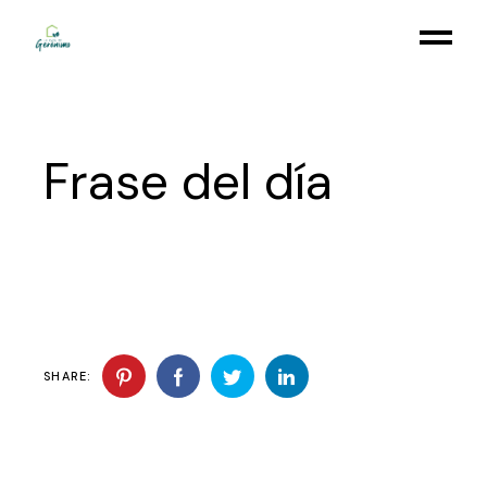
Skip
to
the
content
Frase del día
SHARE: