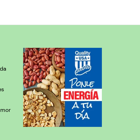
ada
es
amor