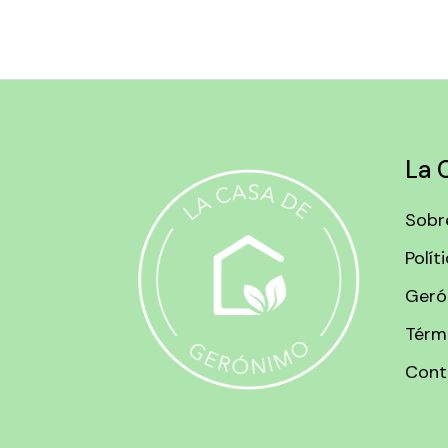
La 
Sobr
Polít
Geró
Térm
Cont