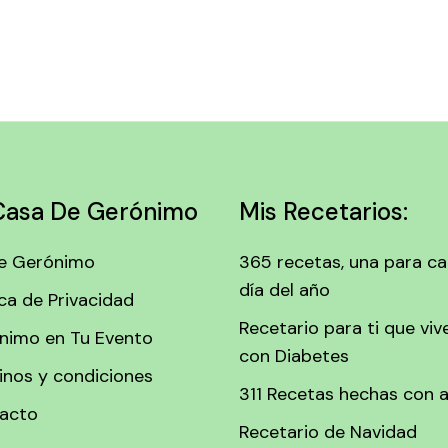
Casa De Gerónimo
Mis Recetarios:
e Gerónimo
365 recetas, una para c
día del año
ica de Privacidad
Recetario para ti que viv
nimo en Tu Evento
con Diabetes
inos y condiciones
311 Recetas hechas con 
acto
Recetario de Navidad