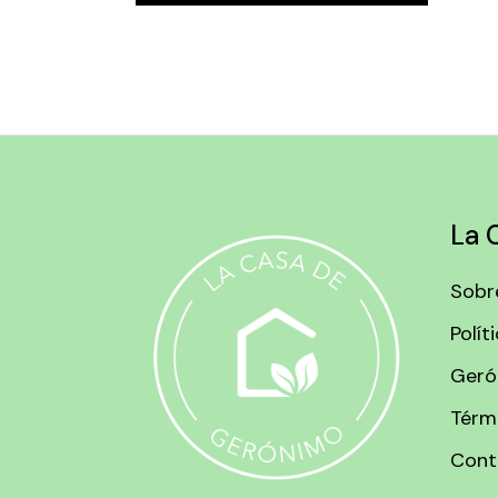
La 
Sobr
Polít
Geró
Térm
Cont