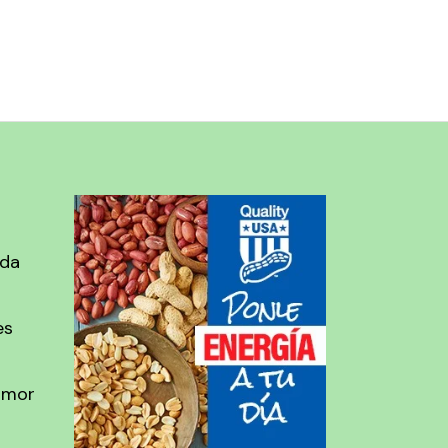
ada
es
amor