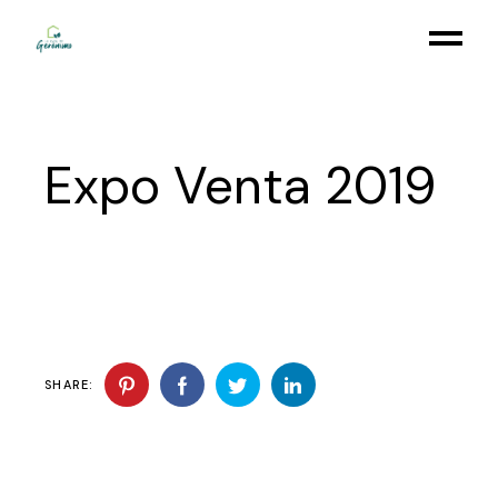
Skip
to
the
content
Expo Venta 2019
SHARE: