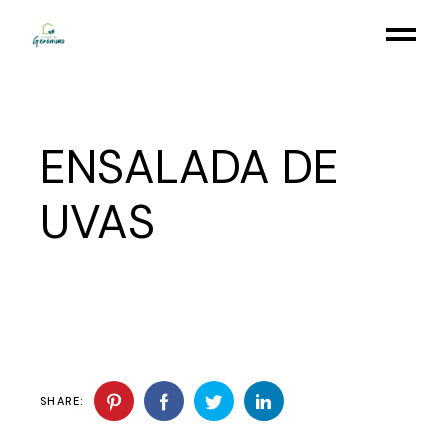
Skip
to
the
content
ENSALADA DE
UVAS
SHARE: