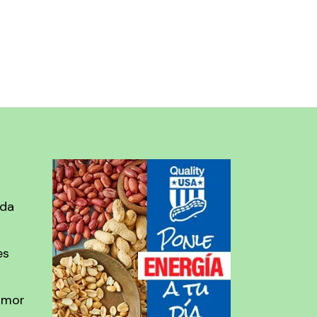
ada
es
amor