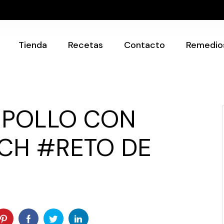
Recetarios
Utensilios
Tienda
Recetas
Contacto
Remedio
Recetarios
Utensilios
 POLLO CON
CH #RETO DE