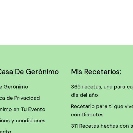
Casa De Gerónimo
Mis Recetarios:
e Gerónimo
365 recetas, una para c
día del año
ica de Privacidad
Recetario para ti que viv
nimo en Tu Evento
con Diabetes
inos y condiciones
311 Recetas hechas con 
acto