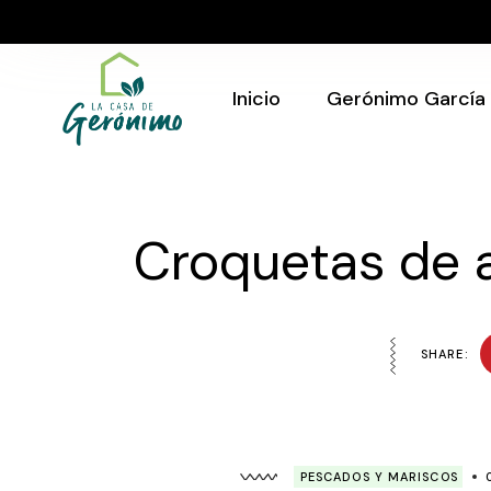
Skip
to
Quién Soy
the
content
Gerónimo en tu
evento
Inicio
Gerónimo García
Quién Soy
Gerónimo en tu
Croquetas de 
evento
SHARE:
PESCADOS Y MARISCOS