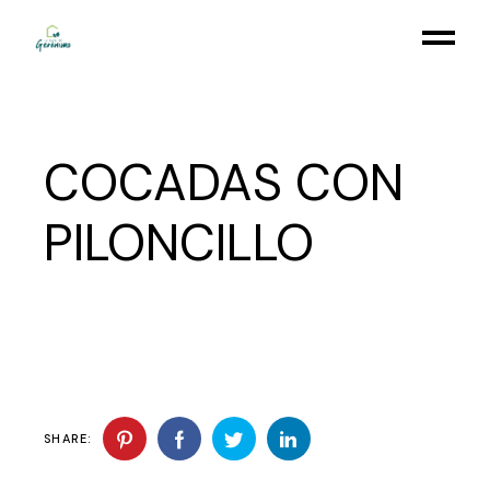
Skip
to
the
content
COCADAS CON
PILONCILLO
SHARE: