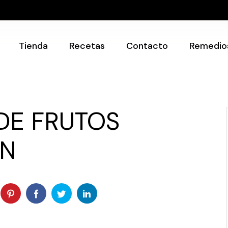
Recetarios
Utensilios
Tienda
Recetas
Contacto
Remedio
Recetarios
Utensilios
DE FRUTOS
ÓN