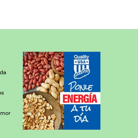
ada
es
amor