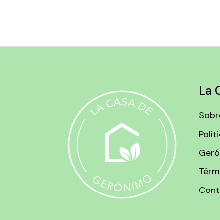
La 
Sobr
Polít
Geró
Térm
Cont