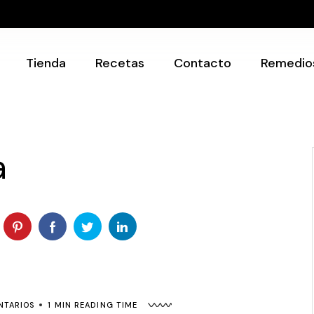
Recetarios
Utensilios
Tienda
Recetas
Contacto
Remedio
Recetarios
Utensilios
a
NTARIOS
1 MIN READING TIME