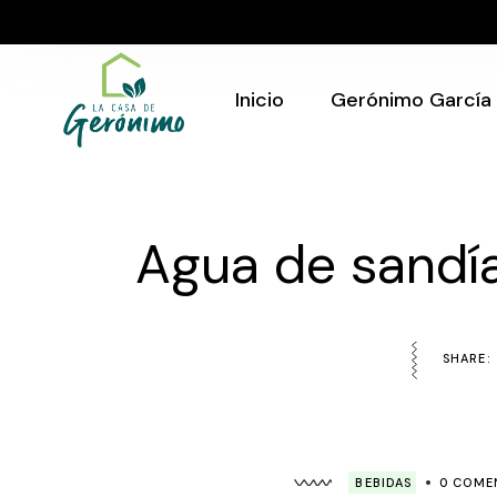
Skip
to
Quién Soy
the
content
Gerónimo en tu
evento
Inicio
Gerónimo García
Quién Soy
Gerónimo en tu
Agua de sandí
evento
SHARE:
BEBIDAS
0 COME