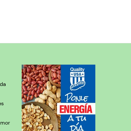
ada
es
amor