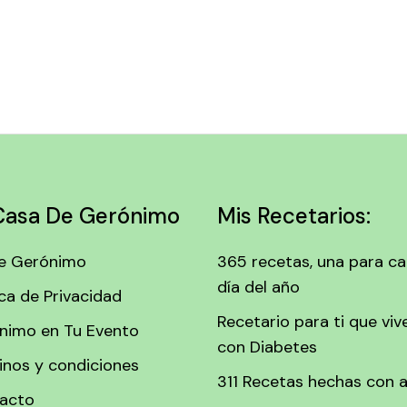
Casa De Gerónimo
Mis Recetarios:
e Gerónimo
365 recetas, una para c
día del año
ica de Privacidad
Recetario para ti que viv
nimo en Tu Evento
con Diabetes
inos y condiciones
311 Recetas hechas con 
acto