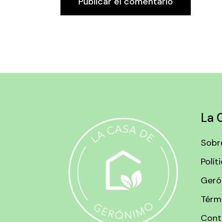
Publicar el comentario
La 
Sobr
Polít
Geró
Térm
Cont