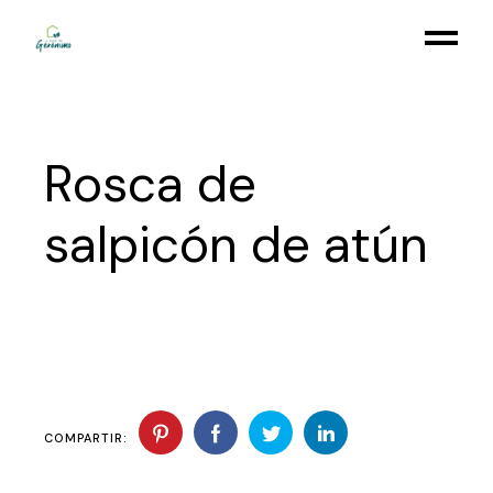
Skip
to
the
content
Rosca de
salpicón de atún
COMPARTIR: