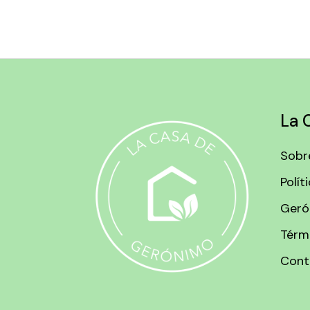
La 
Sobr
Polít
Geró
Térm
Cont