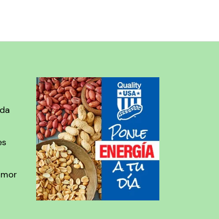
ada
es
amor