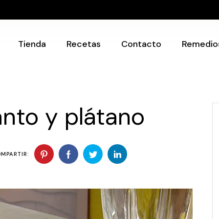
Recetarios
Utensilios
Tienda
Recetas
Contacto
Remedio
Recetarios
Utensilios
nto y plátano
MPARTIR: