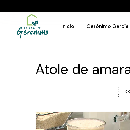
Skip
to
Quién Soy
the
content
Gerónimo en tu
evento
Inicio
Gerónimo García
Quién Soy
Gerónimo en tu
Atole de amara
evento
CO