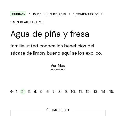
BEBIDAS
15 DE JULIO DE 2019
0 COMENTARIOS
1 MIN READING TIME
Agua de piña y fresa
familia usted conoce los beneficios del
sácate de limón, bueno aquí se los explico.
Ver Más
Paginación
1.
2.
3.
4.
5.
6.
7.
8.
9.
10.
11.
12.
13.
14.
15.
de
entradas
ÚLTIMOS POST